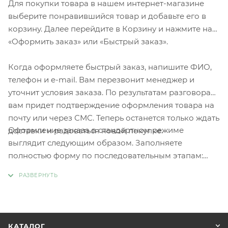
Для покупки товара в нашем интернет-магазине
выберите понравившийся товар и добавьте его в
корзину. Далее перейдите в Корзину и нажмите на
«Оформить заказ» или «Быстрый заказ».
Когда оформляете быстрый заказ, напишите ФИО,
телефон и e-mail. Вам перезвонит менеджер и
уточнит условия заказа. По результатам разговора
вам придет подтверждение оформления товара на
почту или через СМС. Теперь останется только ждать
Оформление заказа в стандартном режиме
доставки и радоваться новой покупке.
выглядит следующим образом. Заполняете
полностью форму по последовательным этапам:
адрес, способ доставки, оплаты, данные о себе.
Советуем в комментарии к заказу написать
информацию, которая поможет курьеру вас найти.
Нажмите кнопку «Оформить заказ».
КАТАЛОГ