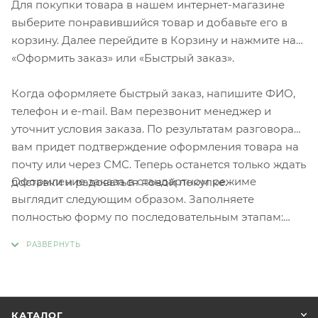
Для покупки товара в нашем интернет-магазине
выберите понравившийся товар и добавьте его в
корзину. Далее перейдите в Корзину и нажмите на
«Оформить заказ» или «Быстрый заказ».
Когда оформляете быстрый заказ, напишите ФИО,
телефон и e-mail. Вам перезвонит менеджер и
уточнит условия заказа. По результатам разговора
вам придет подтверждение оформления товара на
почту или через СМС. Теперь останется только ждать
Оформление заказа в стандартном режиме
доставки и радоваться новой покупке.
выглядит следующим образом. Заполняете
полностью форму по последовательным этапам:
адрес, способ доставки, оплаты, данные о себе.
Советуем в комментарии к заказу написать
информацию, которая поможет курьеру вас найти.
Нажмите кнопку «Оформить заказ».
КАТАЛОГ