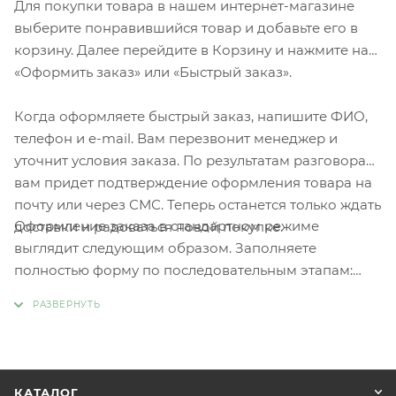
Для покупки товара в нашем интернет-магазине
выберите понравившийся товар и добавьте его в
корзину. Далее перейдите в Корзину и нажмите на
«Оформить заказ» или «Быстрый заказ».
Когда оформляете быстрый заказ, напишите ФИО,
телефон и e-mail. Вам перезвонит менеджер и
уточнит условия заказа. По результатам разговора
вам придет подтверждение оформления товара на
почту или через СМС. Теперь останется только ждать
Оформление заказа в стандартном режиме
доставки и радоваться новой покупке.
выглядит следующим образом. Заполняете
полностью форму по последовательным этапам:
адрес, способ доставки, оплаты, данные о себе.
Советуем в комментарии к заказу написать
информацию, которая поможет курьеру вас найти.
Нажмите кнопку «Оформить заказ».
КАТАЛОГ