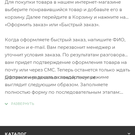
Для покупки товара в нашем интернет-магазине
выберите понравившийся товар и добавьте его в
корзину. Далее перейдите в Корзину и нажмите на
«Оформить заказ» или «Быстрый заказ».
Когда оформляете быстрый заказ, напишите ФИО,
телефон и e-mail. Вам перезвонит менеджер и
уточнит условия заказа. По результатам разговора
вам придет подтверждение оформления товара на
почту или через СМС. Теперь останется только ждать
Оформление заказа в стандартном режиме
доставки и радоваться новой покупке.
выглядит следующим образом. Заполняете
полностью форму по последовательным этапам:
адрес, способ доставки, оплаты, данные о себе.
Советуем в комментарии к заказу написать
информацию, которая поможет курьеру вас найти.
Нажмите кнопку «Оформить заказ».
КАТАЛОГ