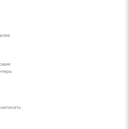
Далее
ловия
еперь
 написать