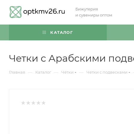
Бижутерия
и сувениры оптом
КАТАЛОГ
Четки с Арабскими подв
—
—
—
Главная
Каталог
Чётки
Четки с подвесками