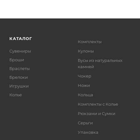
КАТАЛОГ
Комплекты
Сувениры
Кулоны
Броши
Бусы из натуральных
камней
Браслеты
Чокер
Брелоки
Ножи
Игрушки
Колье
Кольца
Комплекты с Колье
Рюкзами и Сумки
Серьги
Упаковка