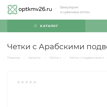
Бижутерия
и сувениры оптом
КАТАЛОГ
Четки с Арабскими подв
—
—
—
Главная
Каталог
Чётки
Четки с подвесками