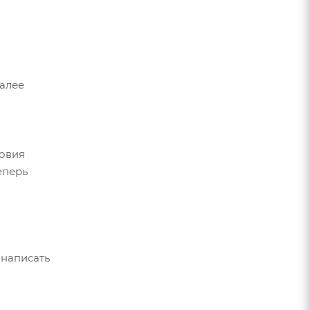
Далее
ловия
еперь
 написать