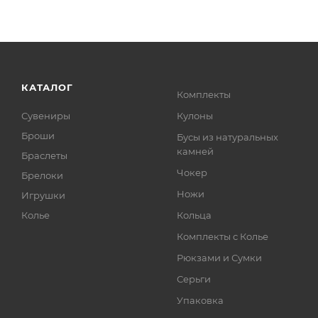
КАТАЛОГ
Комплекты
Сувениры
Кулоны
Броши
Бусы из натуральных
камней
Браслеты
Чокер
Брелоки
Ножи
Игрушки
Колье
Кольца
Комплекты с Колье
Рюкзами и Сумки
Серьги
Упаковка