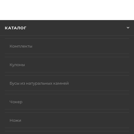
Советуем в комментарии к заказу написать
информацию, которая поможет курьеру вас найти.
Нажмите кнопку «Оформить заказ».
КАТАЛОГ
Комплекты
Кулоны
Бусы из натуральных камней
Чокер
Ножи