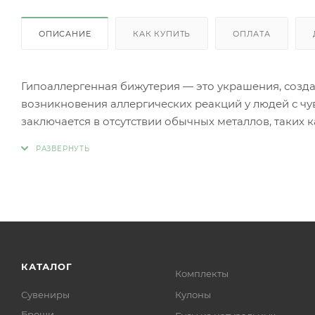
ОПИСАНИЕ
КАК КУПИТЬ
ОПЛАТА
Гипоаллергенная бижутерия — это украшения, созд
возникновения аллергических реакций у людей с чу
заключается в отсутствии обычных металлов, таких 
аллергии.
Вместо аллергенных компонентов в гипоаллергенн
Нержавеющая сталь.
Титан.
Серебро 925 пробы (хотя в некоторых случаях медь
Родиевое покрытие (часто используется для покрыти
более безопасными и устойчивыми к коррозии).
Золото (особенно высокой пробы, хотя даже золотые
КАТАЛОГ
Комплекты
Платина.
Сувениры
Кулоны
Ниобий.
Броши