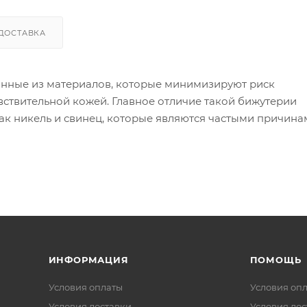
ДОСТАВКА
анные из материалов, которые минимизируют риск
вствительной кожей. Главное отличие такой бижутерии
как никель и свинец, которые являются частыми причин
ой бижутерии используются следующие материалы:
 в сплаве может вызывать реакцию).
я других металлов, таких как золото или серебро, дела
 изделия могут содержать никель в сплавах).
ИНФОРМАЦИЯ
ПОМОЩЬ
Условия оплаты
Условия оп
Условия доставки
Условия дос