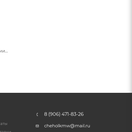
ами
я их
8 (906) 471-83-26
латы
cheholkmw@mail.ru
тавки