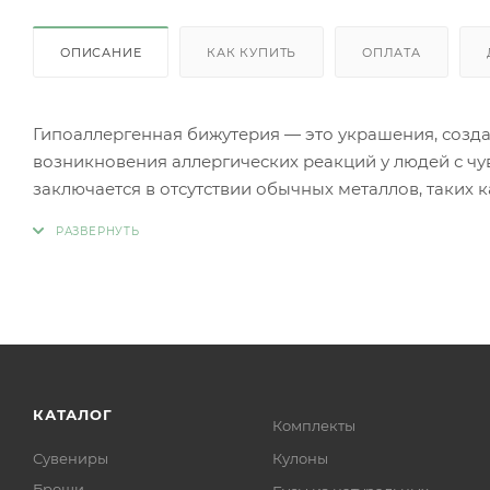
ОПИСАНИЕ
КАК КУПИТЬ
ОПЛАТА
Гипоаллергенная бижутерия — это украшения, созд
возникновения аллергических реакций у людей с чу
заключается в отсутствии обычных металлов, таких 
аллергии.
Вместо аллергенных компонентов в гипоаллергенн
Нержавеющая сталь.
Титан.
Серебро 925 пробы (хотя в некоторых случаях медь
Родиевое покрытие (часто используется для покрыти
более безопасными и устойчивыми к коррозии).
Золото (особенно высокой пробы, хотя даже золотые
КАТАЛОГ
Комплекты
Платина.
Сувениры
Кулоны
Ниобий.
Броши