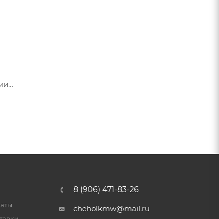
ами
я их
8 (906) 471-83-26
латы
cheholkmw@mail.ru
тавки