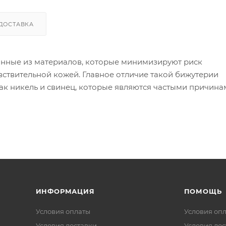
ДОСТАВКА
анные из материалов, которые минимизируют риск
вствительной кожей. Главное отличие такой бижутерии
как никель и свинец, которые являются частыми причин
ой бижутерии используются следующие материалы:
 в сплаве может вызывать реакцию).
я других металлов, таких как золото или серебро, дела
 изделия могут содержать никель в сплавах).
ИНФОРМАЦИЯ
ПОМОЩЬ
Условия оплаты
Условия оп
Условия доставки
Условия дос