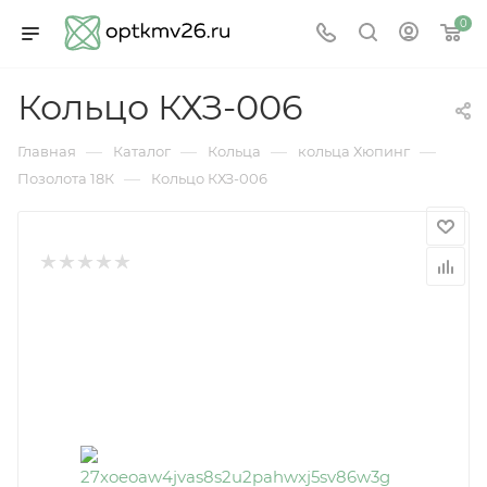
0
Кольцо КХЗ-006
—
—
—
—
Главная
Каталог
Кольца
кольца Хюпинг
—
Позолота 18К
Кольцо КХЗ-006