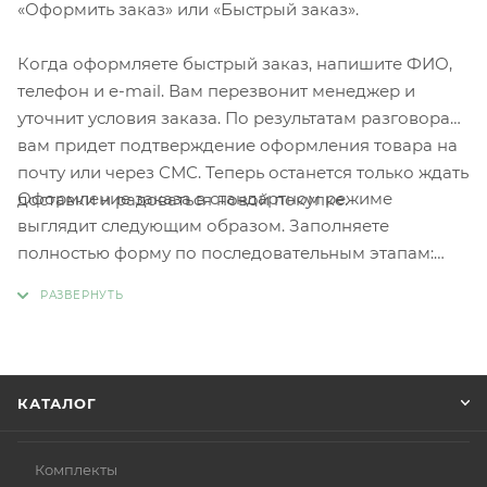
«Оформить заказ» или «Быстрый заказ».
Когда оформляете быстрый заказ, напишите ФИО,
телефон и e-mail. Вам перезвонит менеджер и
уточнит условия заказа. По результатам разговора
вам придет подтверждение оформления товара на
почту или через СМС. Теперь останется только ждать
Оформление заказа в стандартном режиме
доставки и радоваться новой покупке.
выглядит следующим образом. Заполняете
полностью форму по последовательным этапам:
адрес, способ доставки, оплаты, данные о себе.
Советуем в комментарии к заказу написать
информацию, которая поможет курьеру вас найти.
Нажмите кнопку «Оформить заказ».
КАТАЛОГ
Комплекты