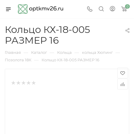
0
Кольцо КХ-18-005
РАЗМЕР 16
—
—
—
—
Главная
Каталог
Кольца
кольца Хюпинг
—
Позолота 18К
Кольцо КХ-18-005 РАЗМЕР 16