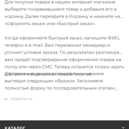
Для покупки товара в нашем интернет-магазине
выберите понравившийся товар и добавьте его в
корзину. Далее перейдите в Корзину и нажмите на
«Оформить заказ» или «Быстрый заказ».
Когда оформляете быстрый заказ, напишите ФИО,
телефон и e-mail. Вам перезвонит менеджер и
уточнит условия заказа. По результатам разговора
вам придет подтверждение оформления товара на
почту или через СМС. Теперь останется только ждать
Оформление заказа в стандартном режиме
доставки и радоваться новой покупке.
выглядит следующим образом. Заполняете
полностью форму по последовательным этапам:
адрес, способ доставки, оплаты, данные о себе.
Советуем в комментарии к заказу написать
информацию, которая поможет курьеру вас найти.
Нажмите кнопку «Оформить заказ».
КАТАЛОГ