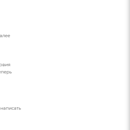
Далее
ловия
еперь
 написать