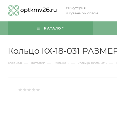
Бижутерия
и сувениры оптом
КАТАЛОГ
Кольцо КХ-18-031 РАЗМЕР
—
—
—
—
Главная
Каталог
Кольца
кольца Хюпинг