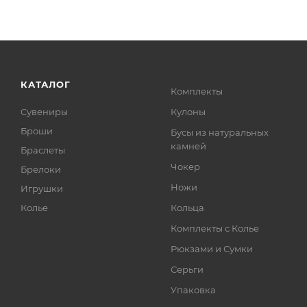
КАТАЛОГ
Комплекты
Сувениры
Кулоны
Броши
Бусы из натуральных
камней
Браслеты
Чокер
Брелоки
Ножи
Игрушки
Колье
Кольца
Комплекты с Колье
Рюкзами и Сумки
Серьги
Упаковка