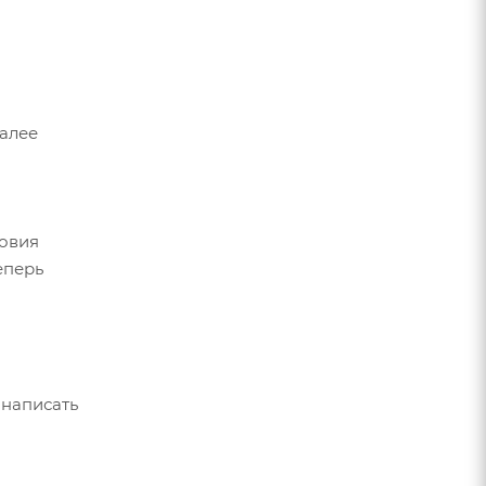
Далее
ловия
еперь
 написать