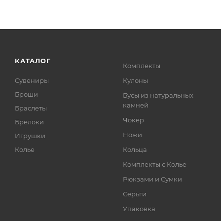
КАТАЛОГ
Комплекты
Сувениры
Кулоны
Броши
Бусы из натуральных
камней
Браслеты
Чокер
Брелоки
Ножи
Игрушки
Колье
Кольца
Комплекты с Колье
Рюкзами и Сумки
Серьги
Упаковка