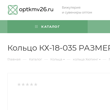
Бижутерия
и сувениры оптом
КАТАЛОГ
Кольцо КХ-18-035 РАЗМЕР
—
—
—
—
Главная
Каталог
Кольца
кольца Хюпинг