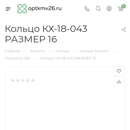
0
Кольцо КХ-18-043
РАЗМЕР 16
—
—
—
—
Главная
Каталог
Кольца
кольца Хюпинг
—
Позолота 18К
Кольцо КХ-18-043 РАЗМЕР 16