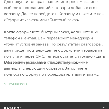
Для покупки товара в нашем интернет-магазине
выберите понравившийся товар и добавьте его в
корзину. Далее перейдите в Корзину и нажмите на
«Оформить заказ» или «Быстрый заказ».
Когда оформляете быстрый заказ, напишите ФИО,
телефон и e-mail. Вам перезвонит менеджер и
уточнит условия заказа. По результатам разговора
вам придет подтверждение оформления товара на
почту или через СМС. Теперь останется только ждать
Оформление заказа в стандартном режиме
доставки и радоваться новой покупке.
выглядит следующим образом. Заполняете
полностью форму по последовательным этапам:
адрес, способ доставки, оплаты, данные о себе.
Советуем в комментарии к заказу написать
информацию, которая поможет курьеру вас найти.
Нажмите кнопку «Оформить заказ».
КАТАЛОГ