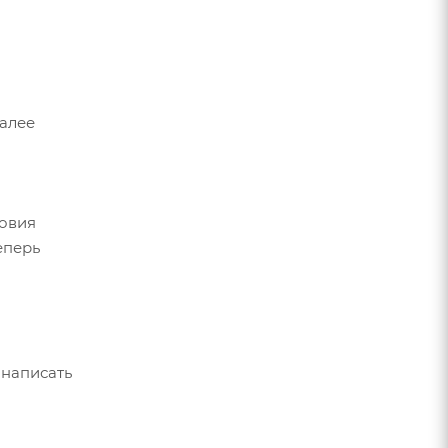
Далее
ловия
еперь
 написать