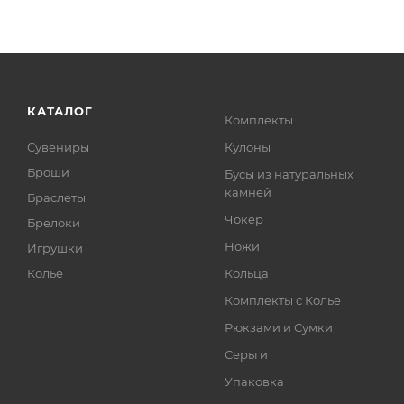
КАТАЛОГ
Комплекты
Сувениры
Кулоны
Броши
Бусы из натуральных
камней
Браслеты
Чокер
Брелоки
Ножи
Игрушки
Колье
Кольца
Комплекты с Колье
Рюкзами и Сумки
Серьги
Упаковка