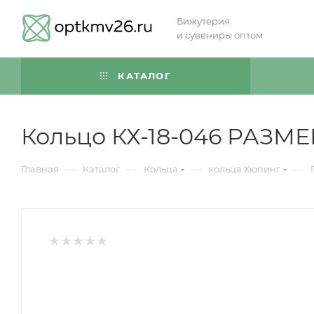
Бижутерия
и сувениры оптом
КАТАЛОГ
Кольцо КХ-18-046 РАЗМЕ
—
—
—
—
Главная
Каталог
Кольца
кольца Хюпинг