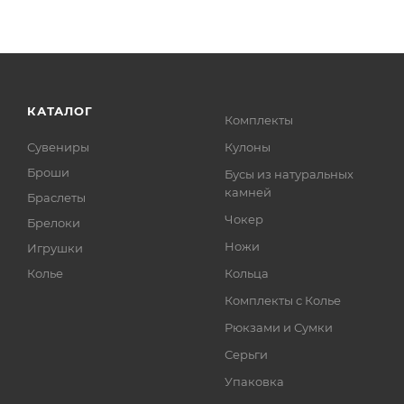
КАТАЛОГ
Комплекты
Сувениры
Кулоны
Броши
Бусы из натуральных
камней
Браслеты
Чокер
Брелоки
Ножи
Игрушки
Колье
Кольца
Комплекты с Колье
Рюкзами и Сумки
Серьги
Упаковка