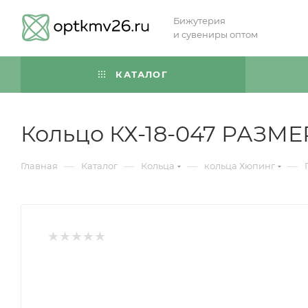
Бижутерия
и сувениры оптом
КАТАЛОГ
Кольцо КХ-18-047 РАЗМЕР
—
—
—
—
Главная
Каталог
Кольца
кольца Хюпинг