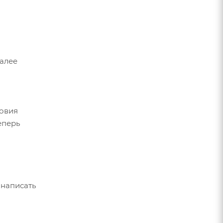
Далее
ловия
еперь
 написать