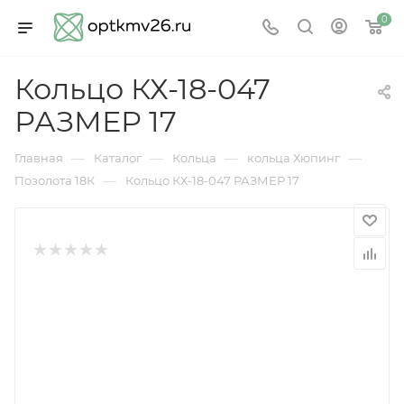
0
Кольцо КХ-18-047
РАЗМЕР 17
—
—
—
—
Главная
Каталог
Кольца
кольца Хюпинг
—
Позолота 18К
Кольцо КХ-18-047 РАЗМЕР 17