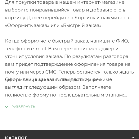
Для покупки товара в нашем интернет-магазине
выберите понравившийся товар и добавьте его в
корзину. Далее перейдите в Корзину и нажмите на
«Оформить заказ» или «Быстрый заказ».
Когда оформляете быстрый заказ, напишите ФИО,
телефон и e-mail. Вам перезвонит менеджер и
уточнит условия заказа. По результатам разговора
вам придет подтверждение оформления товара на
почту или через СМС. Теперь останется только ждать
Оформление заказа в стандартном режиме
доставки и радоваться новой покупке.
выглядит следующим образом. Заполняете
полностью форму по последовательным этапам:
адрес, способ доставки, оплаты, данные о себе.
Советуем в комментарии к заказу написать
информацию, которая поможет курьеру вас найти.
Нажмите кнопку «Оформить заказ».
КАТАЛОГ