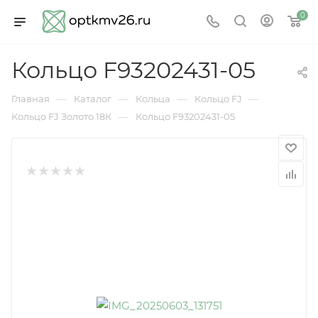
0
Кольцо F93202431-05
—
—
—
—
Главная
Каталог
Кольца
Кольцо FJ
—
Кольцо FJ Золото 18К
Кольцо F93202431-05