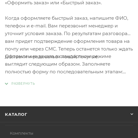
«Оформить заказ» или «Быстрый заказ».
Когда оформляете быстрый заказ, напишите ФИО,
телефон и e-mail. Вам перезвонит менеджер и
уточнит условия заказа. По результатам разговора
вам придет подтверждение оформления товара на
почту или через СМС. Теперь останется только ждать
Оформление заказа в стандартном режиме
доставки и радоваться новой покупке.
выглядит следующим образом. Заполняете
полностью форму по последовательным этапам:
адрес, способ доставки, оплаты, данные о себе.
Советуем в комментарии к заказу написать
информацию, которая поможет курьеру вас найти.
Нажмите кнопку «Оформить заказ».
КАТАЛОГ
Комплекты