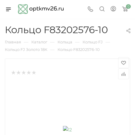
0
Кольцо F83202576-10
—
—
—
—
Главная
Каталог
Кольца
Кольцо FJ
—
Кольцо FJ Золото 18К
Кольцо F83202576-10