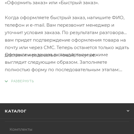
«Оформить заказ» или «Быстрый заказ».
Когда оформляете быстрый заказ, напишите ФИО,
телефон и e-mail. Вам перезвонит менеджер и
уточнит условия заказа. По результатам разговора
вам придет подтверждение оформления товара на
почту или через СМС. Теперь останется только ждать
Оформление заказа в стандартном режиме
доставки и радоваться новой покупке.
выглядит следующим образом. Заполняете
полностью форму по последовательным этапам:
адрес, способ доставки, оплаты, данные о себе.
Советуем в комментарии к заказу написать
информацию, которая поможет курьеру вас найти.
Нажмите кнопку «Оформить заказ».
КАТАЛОГ
Комплекты