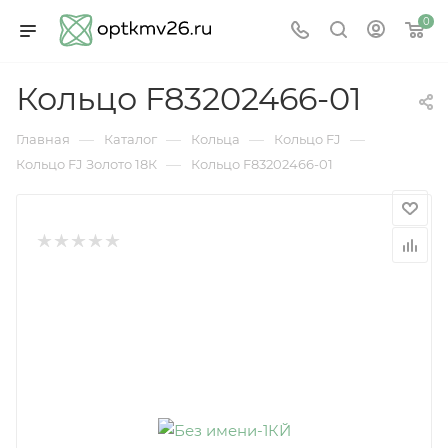
0
Кольцо F83202466-01
—
—
—
—
Главная
Каталог
Кольца
Кольцо FJ
—
Кольцо FJ Золото 18К
Кольцо F83202466-01