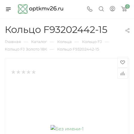
0
Кольцо F93202442-15
—
—
—
—
Главная
Каталог
Кольца
Кольцо FJ
—
Кольцо FJ Золото 18К
Кольцо F93202442-15