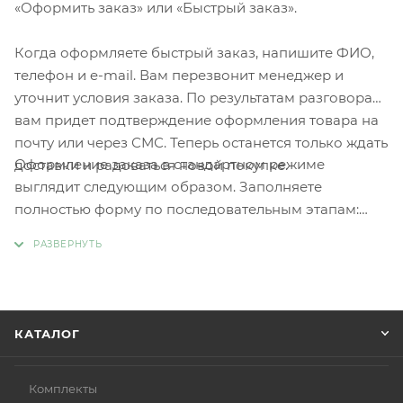
«Оформить заказ» или «Быстрый заказ».
Когда оформляете быстрый заказ, напишите ФИО,
телефон и e-mail. Вам перезвонит менеджер и
уточнит условия заказа. По результатам разговора
вам придет подтверждение оформления товара на
почту или через СМС. Теперь останется только ждать
Оформление заказа в стандартном режиме
доставки и радоваться новой покупке.
выглядит следующим образом. Заполняете
полностью форму по последовательным этапам:
адрес, способ доставки, оплаты, данные о себе.
Советуем в комментарии к заказу написать
информацию, которая поможет курьеру вас найти.
Нажмите кнопку «Оформить заказ».
КАТАЛОГ
Комплекты