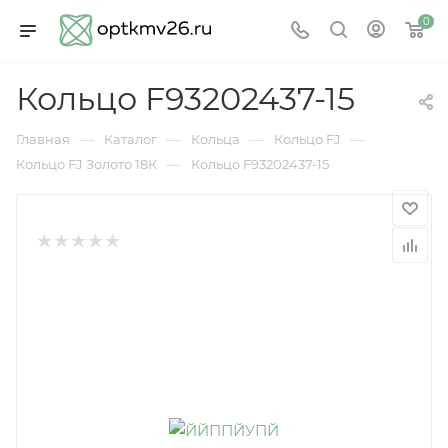
0
Кольцо F93202437-15
—
—
—
—
Главная
Каталог
Кольца
Кольцо FJ
—
Кольцо FJ Золото 18К
Кольцо F93202437-15