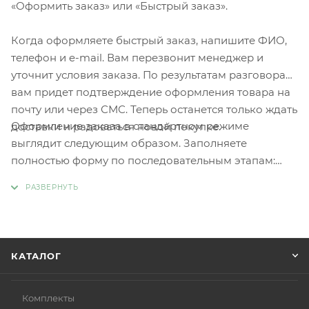
«Оформить заказ» или «Быстрый заказ».
Когда оформляете быстрый заказ, напишите ФИО,
телефон и e-mail. Вам перезвонит менеджер и
уточнит условия заказа. По результатам разговора
вам придет подтверждение оформления товара на
почту или через СМС. Теперь останется только ждать
Оформление заказа в стандартном режиме
доставки и радоваться новой покупке.
выглядит следующим образом. Заполняете
полностью форму по последовательным этапам:
адрес, способ доставки, оплаты, данные о себе.
Советуем в комментарии к заказу написать
информацию, которая поможет курьеру вас найти.
Нажмите кнопку «Оформить заказ».
КАТАЛОГ
Комплекты