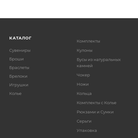
КАТАЛОГ
Комплекты
Сувениры
Кулоны
Броши
Бусы из натуральных
камней
Браслеты
Чокер
Брелоки
Ножи
Игрушки
Колье
Кольца
Комплекты с Колье
Рюкзами и Сумки
Серьги
Упаковка