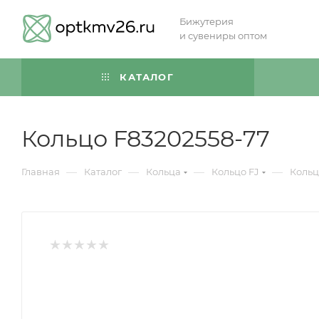
Бижутерия
и сувениры оптом
КАТАЛОГ
Кольцо F83202558-77
—
—
—
—
Главная
Каталог
Кольца
Кольцо FJ
Кольц