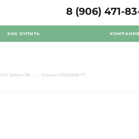
8 (906) 471-83
КАК КУПИТЬ
КОМПАНИ
—
о FJ Золото 18К
Кольцо F83202558-77