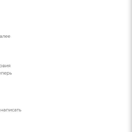
Далее
ловия
еперь
 написать