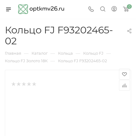
0
Кольцо FJ F93202465-
02
—
—
—
—
Главная
Каталог
Кольца
Кольцо FJ
—
Кольцо FJ Золото 18К
Кольцо FJ F93202465-02