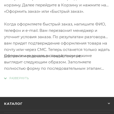
корзину. Далее перейдите в Корзину и нажмите на
«Оформить заказ» или «Быстрый заказ».
Когда оформляете быстрый заказ, напишите ФИО,
телефон и e-mail. Вам перезвонит менеджер и
уточнит условия заказа. По результатам разговора
вам придет подтверждение оформления товара на
почту или через СМС. Теперь останется только ждать
Оформление заказа в стандартном режиме
доставки и радоваться новой покупке.
выглядит следующим образом. Заполняете
полностью форму по последовательным этапам:
адрес, способ доставки, оплаты, данные о себе.
Советуем в комментарии к заказу написать
информацию, которая поможет курьеру вас найти.
Нажмите кнопку «Оформить заказ».
КАТАЛОГ