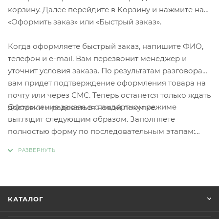
корзину. Далее перейдите в Корзину и нажмите на
«Оформить заказ» или «Быстрый заказ».
Когда оформляете быстрый заказ, напишите ФИО,
телефон и e-mail. Вам перезвонит менеджер и
уточнит условия заказа. По результатам разговора
вам придет подтверждение оформления товара на
почту или через СМС. Теперь останется только ждать
Оформление заказа в стандартном режиме
доставки и радоваться новой покупке.
выглядит следующим образом. Заполняете
полностью форму по последовательным этапам:
адрес, способ доставки, оплаты, данные о себе.
Советуем в комментарии к заказу написать
информацию, которая поможет курьеру вас найти.
Нажмите кнопку «Оформить заказ».
КАТАЛОГ