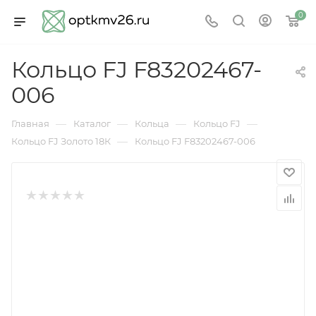
0
Кольцо FJ F83202467-
006
—
—
—
—
Главная
Каталог
Кольца
Кольцо FJ
—
Кольцо FJ Золото 18К
Кольцо FJ F83202467-006