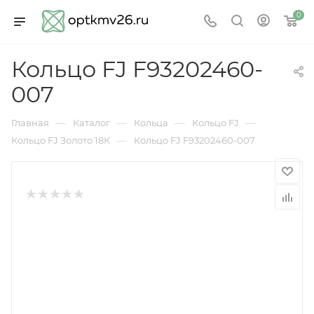
0
Кольцо FJ F93202460-
007
—
—
—
—
Главная
Каталог
Кольца
Кольцо FJ
—
Кольцо FJ Золото 18К
Кольцо FJ F93202460-007