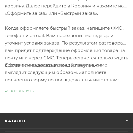
корзину. Далее перейдите в Корзину и нажмите на
«Оформить заказ» или «Быстрый заказ».
Когда оформляете быстрый заказ, напишите ФИО,
телефон и e-mail. Вам перезвонит менеджер и
уточнит условия заказа. По результатам разговора
вам придет подтверждение оформления товара на
почту или через СМС. Теперь останется только ждать
Оформление заказа в стандартном режиме
доставки и радоваться новой покупке.
выглядит следующим образом. Заполняете
полностью форму по последовательным этапам:
адрес, способ доставки, оплаты, данные о себе.
Советуем в комментарии к заказу написать
информацию, которая поможет курьеру вас найти.
Нажмите кнопку «Оформить заказ».
КАТАЛОГ