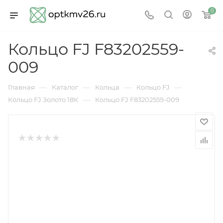
0
Кольцо FJ F83202559-
009
—
—
—
—
Главная
Каталог
Кольца
Кольцо FJ
—
Кольцо FJ Золото 18К
Кольцо FJ F83202559-009