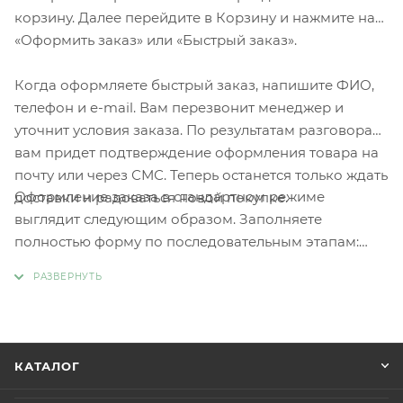
корзину. Далее перейдите в Корзину и нажмите на
«Оформить заказ» или «Быстрый заказ».
Когда оформляете быстрый заказ, напишите ФИО,
телефон и e-mail. Вам перезвонит менеджер и
уточнит условия заказа. По результатам разговора
вам придет подтверждение оформления товара на
почту или через СМС. Теперь останется только ждать
Оформление заказа в стандартном режиме
доставки и радоваться новой покупке.
выглядит следующим образом. Заполняете
полностью форму по последовательным этапам:
адрес, способ доставки, оплаты, данные о себе.
Советуем в комментарии к заказу написать
информацию, которая поможет курьеру вас найти.
Нажмите кнопку «Оформить заказ».
КАТАЛОГ