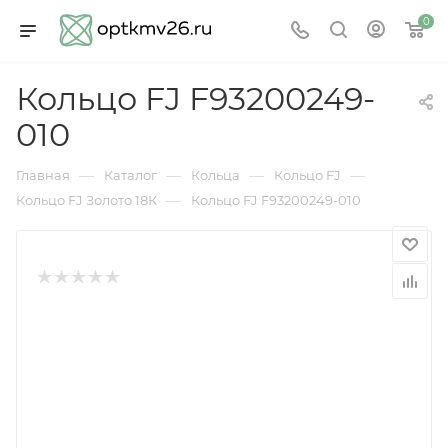
0
Кольцо FJ F93200249-
010
—
—
—
—
Главная
Каталог
Кольца
Кольцо FJ
—
Кольцо FJ Золото 18К
Кольцо FJ F93200249-010