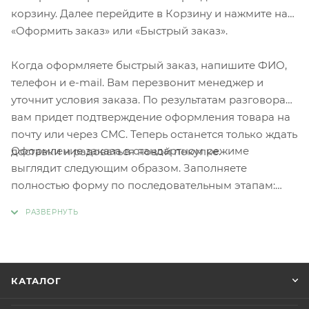
корзину. Далее перейдите в Корзину и нажмите на
«Оформить заказ» или «Быстрый заказ».
Когда оформляете быстрый заказ, напишите ФИО,
телефон и e-mail. Вам перезвонит менеджер и
уточнит условия заказа. По результатам разговора
вам придет подтверждение оформления товара на
почту или через СМС. Теперь останется только ждать
Оформление заказа в стандартном режиме
доставки и радоваться новой покупке.
выглядит следующим образом. Заполняете
полностью форму по последовательным этапам:
адрес, способ доставки, оплаты, данные о себе.
Советуем в комментарии к заказу написать
информацию, которая поможет курьеру вас найти.
Нажмите кнопку «Оформить заказ».
КАТАЛОГ