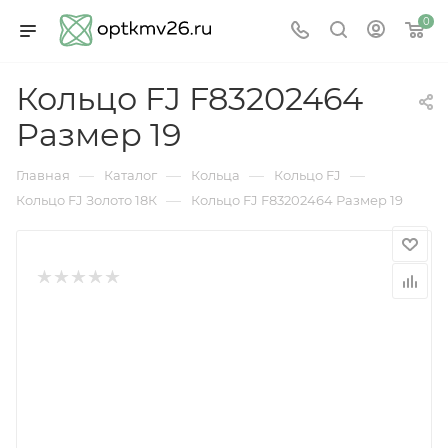
0
Кольцо FJ F83202464
Размер 19
—
—
—
—
Главная
Каталог
Кольца
Кольцо FJ
—
Кольцо FJ Золото 18К
Кольцо FJ F83202464 Размер 19