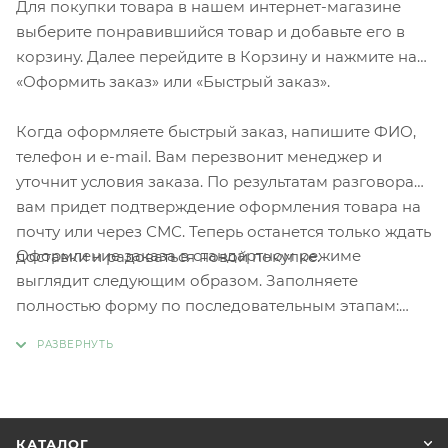
Для покупки товара в нашем интернет-магазине
выберите понравившийся товар и добавьте его в
корзину. Далее перейдите в Корзину и нажмите на
«Оформить заказ» или «Быстрый заказ».
Когда оформляете быстрый заказ, напишите ФИО,
телефон и e-mail. Вам перезвонит менеджер и
уточнит условия заказа. По результатам разговора
вам придет подтверждение оформления товара на
почту или через СМС. Теперь останется только ждать
Оформление заказа в стандартном режиме
доставки и радоваться новой покупке.
выглядит следующим образом. Заполняете
полностью форму по последовательным этапам:
адрес, способ доставки, оплаты, данные о себе.
Советуем в комментарии к заказу написать
информацию, которая поможет курьеру вас найти.
Нажмите кнопку «Оформить заказ».
КАТАЛОГ