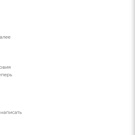
Далее
ловия
еперь
 написать