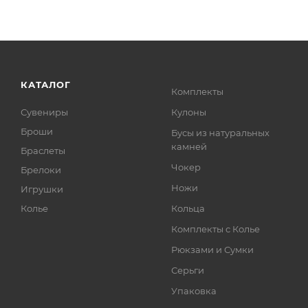
КАТАЛОГ
Комплекты
Сувениры
Кулоны
Броши
Бусы из натуральных
камней
Браслеты
Чокер
Брелоки
Ножи
Игрушки
Колье
Кольца
Комплекты с Колье
Рюкзами и Сумки
Серьги
Упаковка