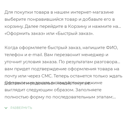
Для покупки товара в нашем интернет-магазине
выберите понравившийся товар и добавьте его в
корзину. Далее перейдите в Корзину и нажмите на
«Оформить заказ» или «Быстрый заказ».
Когда оформляете быстрый заказ, напишите ФИО,
телефон и e-mail. Вам перезвонит менеджер и
уточнит условия заказа. По результатам разговора
вам придет подтверждение оформления товара на
почту или через СМС. Теперь останется только ждать
Оформление заказа в стандартном режиме
доставки и радоваться новой покупке.
выглядит следующим образом. Заполняете
полностью форму по последовательным этапам:
адрес, способ доставки, оплаты, данные о себе.
Советуем в комментарии к заказу написать
информацию, которая поможет курьеру вас найти.
Нажмите кнопку «Оформить заказ».