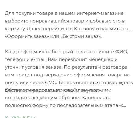
Для покупки товара в нашем интернет-магазине
выберите понравившийся товар и добавьте его в
корзину. Далее перейдите в Корзину и нажмите на
«Оформить заказ» или «Быстрый заказ».
Когда оформляете быстрый заказ, напишите ФИО,
телефон и e-mail. Вам перезвонит менеджер и
уточнит условия заказа. По результатам разговора
вам придет подтверждение оформления товара на
почту или через СМС. Теперь останется только ждать
Оформление заказа в стандартном режиме
доставки и радоваться новой покупке.
выглядит следующим образом. Заполняете
полностью форму по последовательным этапам:
адрес, способ доставки, оплаты, данные о себе.
Советуем в комментарии к заказу написать
информацию, которая поможет курьеру вас найти.
Нажмите кнопку «Оформить заказ».