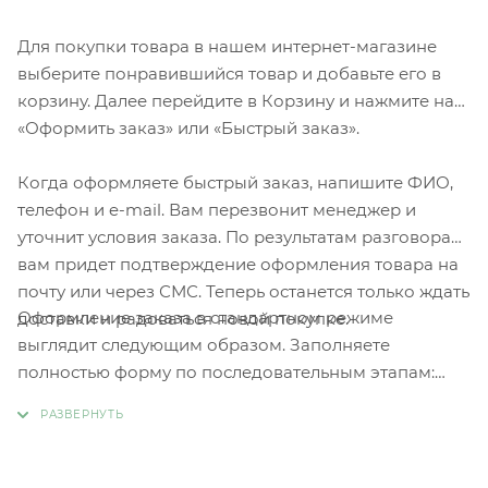
Для покупки товара в нашем интернет-магазине
выберите понравившийся товар и добавьте его в
корзину. Далее перейдите в Корзину и нажмите на
«Оформить заказ» или «Быстрый заказ».
Когда оформляете быстрый заказ, напишите ФИО,
телефон и e-mail. Вам перезвонит менеджер и
уточнит условия заказа. По результатам разговора
вам придет подтверждение оформления товара на
почту или через СМС. Теперь останется только ждать
Оформление заказа в стандартном режиме
доставки и радоваться новой покупке.
выглядит следующим образом. Заполняете
полностью форму по последовательным этапам:
адрес, способ доставки, оплаты, данные о себе.
Советуем в комментарии к заказу написать
информацию, которая поможет курьеру вас найти.
Нажмите кнопку «Оформить заказ».