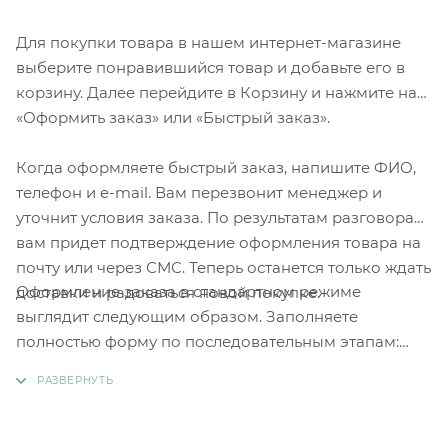
Для покупки товара в нашем интернет-магазине
выберите понравившийся товар и добавьте его в
корзину. Далее перейдите в Корзину и нажмите на
«Оформить заказ» или «Быстрый заказ».
Когда оформляете быстрый заказ, напишите ФИО,
телефон и e-mail. Вам перезвонит менеджер и
уточнит условия заказа. По результатам разговора
вам придет подтверждение оформления товара на
почту или через СМС. Теперь останется только ждать
Оформление заказа в стандартном режиме
доставки и радоваться новой покупке.
выглядит следующим образом. Заполняете
полностью форму по последовательным этапам:
адрес, способ доставки, оплаты, данные о себе.
Советуем в комментарии к заказу написать
информацию, которая поможет курьеру вас найти.
Нажмите кнопку «Оформить заказ».