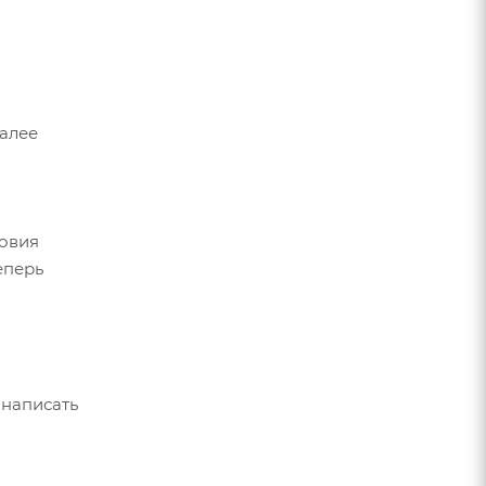
Далее
ловия
еперь
 написать