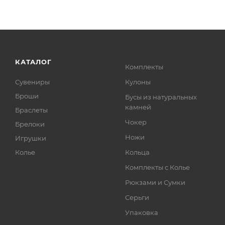
КАТАЛОГ
Комплекты
Сувениры
Кулоны
Броши
Бусы из натуральных
камней
Браслеты
Чокер
Брелоки
Ножи
Игрушки
Колье
Кольца
Комплекты с Колье
Рюкзами и Сумки
Серьги
Упаковка