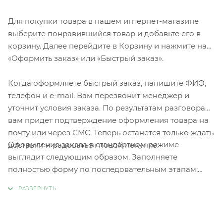
Для покупки товара в нашем интернет-магазине
выберите понравившийся товар и добавьте его в
корзину. Далее перейдите в Корзину и нажмите на
«Оформить заказ» или «Быстрый заказ».
Когда оформляете быстрый заказ, напишите ФИО,
телефон и e-mail. Вам перезвонит менеджер и
уточнит условия заказа. По результатам разговора
вам придет подтверждение оформления товара на
почту или через СМС. Теперь останется только ждать
Оформление заказа в стандартном режиме
доставки и радоваться новой покупке.
выглядит следующим образом. Заполняете
полностью форму по последовательным этапам:
адрес, способ доставки, оплаты, данные о себе.
Советуем в комментарии к заказу написать
информацию, которая поможет курьеру вас найти.
Нажмите кнопку «Оформить заказ».