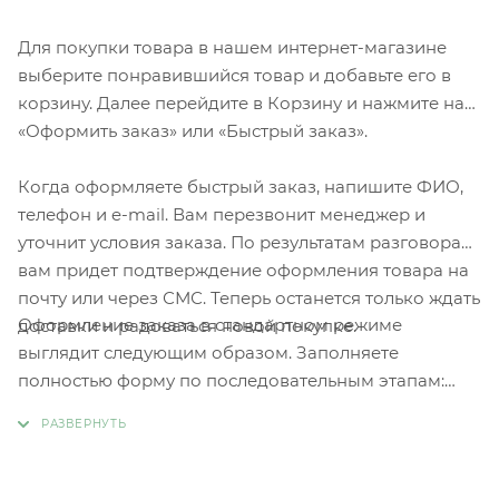
Для покупки товара в нашем интернет-магазине
выберите понравившийся товар и добавьте его в
корзину. Далее перейдите в Корзину и нажмите на
«Оформить заказ» или «Быстрый заказ».
Когда оформляете быстрый заказ, напишите ФИО,
телефон и e-mail. Вам перезвонит менеджер и
уточнит условия заказа. По результатам разговора
вам придет подтверждение оформления товара на
почту или через СМС. Теперь останется только ждать
Оформление заказа в стандартном режиме
доставки и радоваться новой покупке.
выглядит следующим образом. Заполняете
полностью форму по последовательным этапам:
адрес, способ доставки, оплаты, данные о себе.
Советуем в комментарии к заказу написать
информацию, которая поможет курьеру вас найти.
Нажмите кнопку «Оформить заказ».