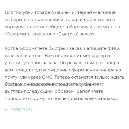
Для покупки товара в нашем интернет-магазине
выберите понравившийся товар и добавьте его в
корзину. Далее перейдите в Корзину и нажмите на
«Оформить заказ» или «Быстрый заказ».
Когда оформляете быстрый заказ, напишите ФИО,
телефон и e-mail. Вам перезвонит менеджер и
уточнит условия заказа. По результатам разговора
вам придет подтверждение оформления товара на
почту или через СМС. Теперь останется только ждать
Оформление заказа в стандартном режиме
доставки и радоваться новой покупке.
выглядит следующим образом. Заполняете
полностью форму по последовательным этапам:
адрес, способ доставки, оплаты, данные о себе.
Советуем в комментарии к заказу написать
информацию, которая поможет курьеру вас найти.
Нажмите кнопку «Оформить заказ».