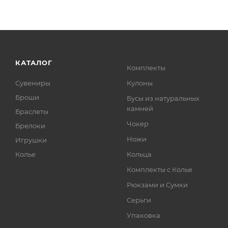
КАТАЛОГ
Комплекты
Сувениры
Кулоны
Броши
Бусы из натуральных
камней
Браслеты
Чокер
Брелоки
Ножи
Игрушки
Колье
Кольца
Комплекты с Колье
Рюкзами и Сумки
Серьги
Упаковка