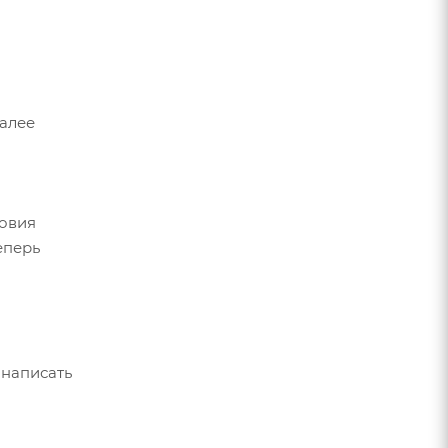
Далее
ловия
еперь
 написать