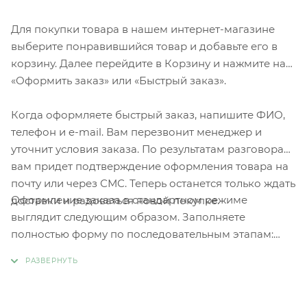
Для покупки товара в нашем интернет-магазине
выберите понравившийся товар и добавьте его в
корзину. Далее перейдите в Корзину и нажмите на
«Оформить заказ» или «Быстрый заказ».
Когда оформляете быстрый заказ, напишите ФИО,
телефон и e-mail. Вам перезвонит менеджер и
уточнит условия заказа. По результатам разговора
вам придет подтверждение оформления товара на
почту или через СМС. Теперь останется только ждать
Оформление заказа в стандартном режиме
доставки и радоваться новой покупке.
выглядит следующим образом. Заполняете
полностью форму по последовательным этапам:
адрес, способ доставки, оплаты, данные о себе.
Советуем в комментарии к заказу написать
информацию, которая поможет курьеру вас найти.
Нажмите кнопку «Оформить заказ».