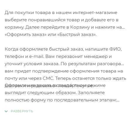
Для покупки товара в нашем интернет-магазине
выберите понравившийся товар и добавьте его в
корзину. Далее перейдите в Корзину и нажмите на
«Оформить заказ» или «Быстрый заказ».
Когда оформляете быстрый заказ, напишите ФИО,
телефон и e-mail. Вам перезвонит менеджер и
уточнит условия заказа. По результатам разговора
вам придет подтверждение оформления товара на
почту или через СМС. Теперь останется только ждать
Оформление заказа в стандартном режиме
доставки и радоваться новой покупке.
выглядит следующим образом. Заполняете
полностью форму по последовательным этапам:
адрес, способ доставки, оплаты, данные о себе.
Советуем в комментарии к заказу написать
информацию, которая поможет курьеру вас найти.
Нажмите кнопку «Оформить заказ».