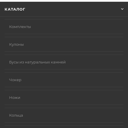
КАТАЛОГ
Комплекты
Кулоны
Бусы из натуральных камней
Чокер
Ножи
Кольца