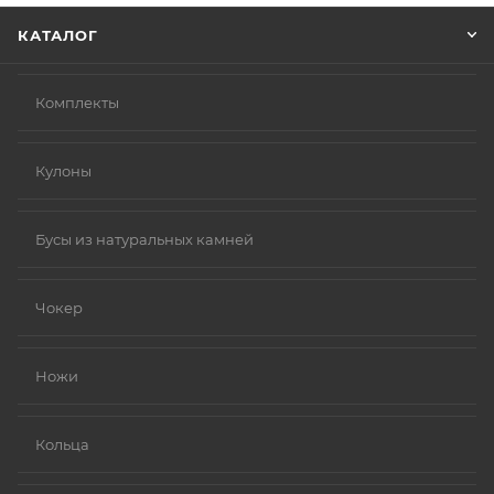
КАТАЛОГ
Комплекты
Кулоны
Бусы из натуральных камней
Чокер
Ножи
Кольца