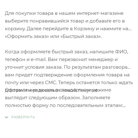
Для покупки товара в нашем интернет-магазине
выберите понравившийся товар и добавьте его в
корзину. Далее перейдите в Корзину и нажмите на
«Оформить заказ» или «Быстрый заказ».
Когда оформляете быстрый заказ, напишите ФИО,
телефон и e-mail. Вам перезвонит менеджер и
уточнит условия заказа. По результатам разговора
вам придет подтверждение оформления товара на
почту или через СМС. Теперь останется только ждать
Оформление заказа в стандартном режиме
доставки и радоваться новой покупке.
выглядит следующим образом. Заполняете
полностью форму по последовательным этапам:
адрес, способ доставки, оплаты, данные о себе.
Советуем в комментарии к заказу написать
информацию, которая поможет курьеру вас найти.
Нажмите кнопку «Оформить заказ».