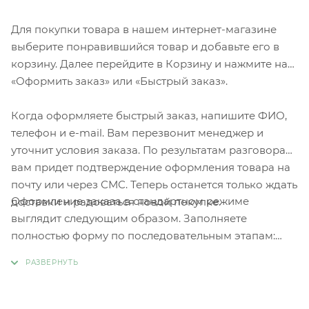
Для покупки товара в нашем интернет-магазине
выберите понравившийся товар и добавьте его в
корзину. Далее перейдите в Корзину и нажмите на
«Оформить заказ» или «Быстрый заказ».
Когда оформляете быстрый заказ, напишите ФИО,
телефон и e-mail. Вам перезвонит менеджер и
уточнит условия заказа. По результатам разговора
вам придет подтверждение оформления товара на
почту или через СМС. Теперь останется только ждать
Оформление заказа в стандартном режиме
доставки и радоваться новой покупке.
выглядит следующим образом. Заполняете
полностью форму по последовательным этапам:
адрес, способ доставки, оплаты, данные о себе.
Советуем в комментарии к заказу написать
информацию, которая поможет курьеру вас найти.
Нажмите кнопку «Оформить заказ».