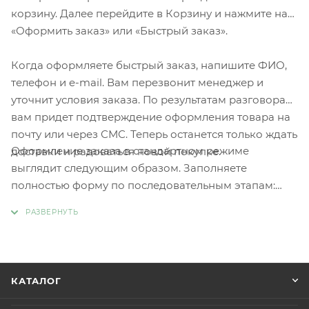
корзину. Далее перейдите в Корзину и нажмите на
«Оформить заказ» или «Быстрый заказ».
Когда оформляете быстрый заказ, напишите ФИО,
телефон и e-mail. Вам перезвонит менеджер и
уточнит условия заказа. По результатам разговора
вам придет подтверждение оформления товара на
почту или через СМС. Теперь останется только ждать
Оформление заказа в стандартном режиме
доставки и радоваться новой покупке.
выглядит следующим образом. Заполняете
полностью форму по последовательным этапам:
адрес, способ доставки, оплаты, данные о себе.
Советуем в комментарии к заказу написать
информацию, которая поможет курьеру вас найти.
Нажмите кнопку «Оформить заказ».
КАТАЛОГ