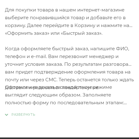
Для покупки товара в нашем интернет-магазине
выберите понравившийся товар и добавьте его в
корзину. Далее перейдите в Корзину и нажмите на
«Оформить заказ» или «Быстрый заказ».
Когда оформляете быстрый заказ, напишите ФИО,
телефон и e-mail. Вам перезвонит менеджер и
уточнит условия заказа. По результатам разговора
вам придет подтверждение оформления товара на
почту или через СМС. Теперь останется только ждать
Оформление заказа в стандартном режиме
доставки и радоваться новой покупке.
выглядит следующим образом. Заполняете
полностью форму по последовательным этапам:
адрес, способ доставки, оплаты, данные о себе.
Советуем в комментарии к заказу написать
информацию, которая поможет курьеру вас найти.
Нажмите кнопку «Оформить заказ».