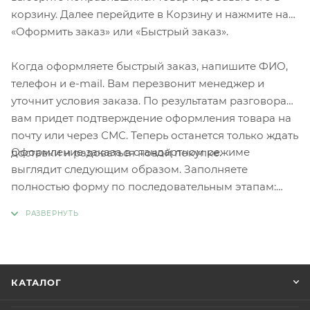
корзину. Далее перейдите в Корзину и нажмите на
«Оформить заказ» или «Быстрый заказ».
Когда оформляете быстрый заказ, напишите ФИО,
телефон и e-mail. Вам перезвонит менеджер и
уточнит условия заказа. По результатам разговора
вам придет подтверждение оформления товара на
почту или через СМС. Теперь останется только ждать
Оформление заказа в стандартном режиме
доставки и радоваться новой покупке.
выглядит следующим образом. Заполняете
полностью форму по последовательным этапам:
адрес, способ доставки, оплаты, данные о себе.
Советуем в комментарии к заказу написать
информацию, которая поможет курьеру вас найти.
Нажмите кнопку «Оформить заказ».
КАТАЛОГ