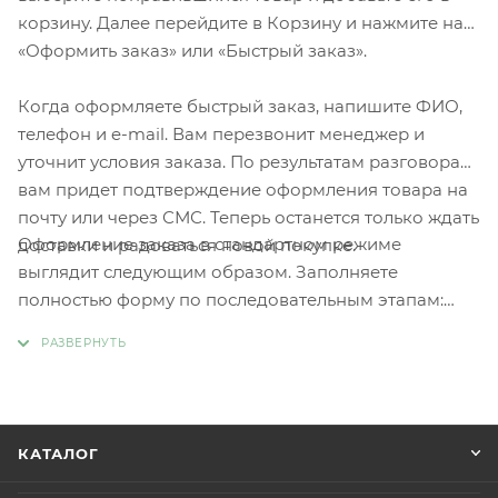
корзину. Далее перейдите в Корзину и нажмите на
«Оформить заказ» или «Быстрый заказ».
Когда оформляете быстрый заказ, напишите ФИО,
телефон и e-mail. Вам перезвонит менеджер и
уточнит условия заказа. По результатам разговора
вам придет подтверждение оформления товара на
почту или через СМС. Теперь останется только ждать
Оформление заказа в стандартном режиме
доставки и радоваться новой покупке.
выглядит следующим образом. Заполняете
полностью форму по последовательным этапам:
адрес, способ доставки, оплаты, данные о себе.
Советуем в комментарии к заказу написать
информацию, которая поможет курьеру вас найти.
Нажмите кнопку «Оформить заказ».
КАТАЛОГ