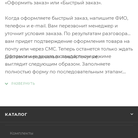
«Оформить заказ» или «Быстрый заказ».
Когда оформляете быстрый заказ, напишите ФИО,
телефон и e-mail. Вам перезвонит менеджер и
уточнит условия заказа. По результатам разговора
вам придет подтверждение оформления товара на
почту или через СМС. Теперь останется только ждать
Оформление заказа в стандартном режиме
доставки и радоваться новой покупке.
выглядит следующим образом. Заполняете
полностью форму по последовательным этапам:
адрес, способ доставки, оплаты, данные о себе.
Советуем в комментарии к заказу написать
информацию, которая поможет курьеру вас найти.
Нажмите кнопку «Оформить заказ».
КАТАЛОГ
Комплекты