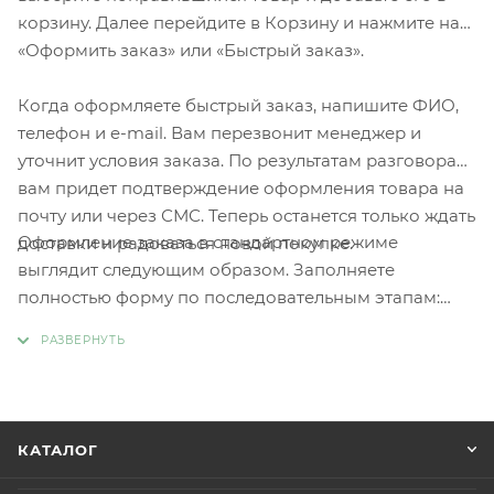
корзину. Далее перейдите в Корзину и нажмите на
«Оформить заказ» или «Быстрый заказ».
Когда оформляете быстрый заказ, напишите ФИО,
телефон и e-mail. Вам перезвонит менеджер и
уточнит условия заказа. По результатам разговора
вам придет подтверждение оформления товара на
почту или через СМС. Теперь останется только ждать
Оформление заказа в стандартном режиме
доставки и радоваться новой покупке.
выглядит следующим образом. Заполняете
полностью форму по последовательным этапам:
адрес, способ доставки, оплаты, данные о себе.
Советуем в комментарии к заказу написать
информацию, которая поможет курьеру вас найти.
Нажмите кнопку «Оформить заказ».
КАТАЛОГ