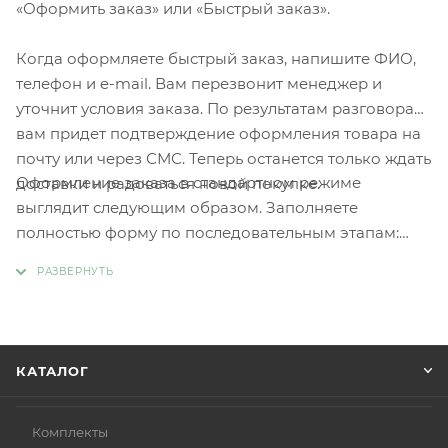
«Оформить заказ» или «Быстрый заказ».
Когда оформляете быстрый заказ, напишите ФИО,
телефон и e-mail. Вам перезвонит менеджер и
уточнит условия заказа. По результатам разговора
вам придет подтверждение оформления товара на
почту или через СМС. Теперь останется только ждать
Оформление заказа в стандартном режиме
доставки и радоваться новой покупке.
выглядит следующим образом. Заполняете
полностью форму по последовательным этапам:
адрес, способ доставки, оплаты, данные о себе.
Советуем в комментарии к заказу написать
информацию, которая поможет курьеру вас найти.
Нажмите кнопку «Оформить заказ».
КАТАЛОГ
Комплекты